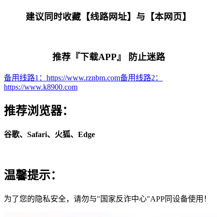
建议同时收藏【线路网址】与【本网页】
推荐『下载APP』 防止迷路
备用线路
1
：
https://www.rznbm.com
备用线路
2
：
https://www.k8900.com
推荐浏览器：
谷歌、Safari、火狐、Edge
温馨提示：
为了您的隐私安全，请勿与"国家反诈中心"APP同设备使用！