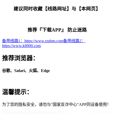
建议同时收藏【线路网址】与【本网页】
推荐『下载APP』 防止迷路
备用线路
1
：
https://www.rznbm.com
备用线路
2
：
https://www.k8900.com
推荐浏览器：
谷歌、Safari、火狐、Edge
温馨提示：
为了您的隐私安全，请勿与"国家反诈中心"APP同设备使用！