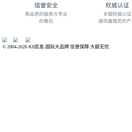
© 2004-
2026
K8凯发-国际大品牌 信誉保障 大额无忧