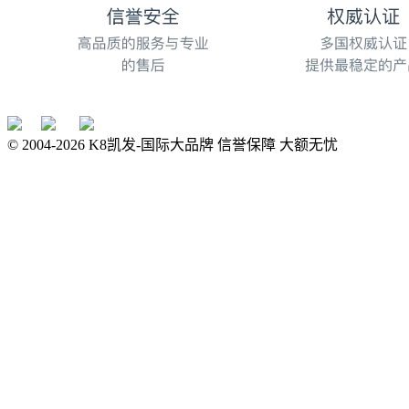
© 2004-
2026
K8凯发-国际大品牌 信誉保障 大额无忧