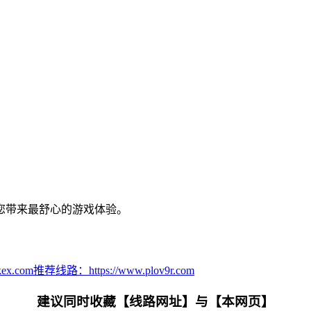
您带来最舒心的游戏体验。
kex.com
推荐线路：
https://www.plov9r.com
建议同时收藏【线路网址】与【本网页】