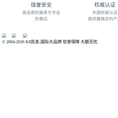
© 2004-
2026
K8凯发-国际大品牌 信誉保障 大额无忧