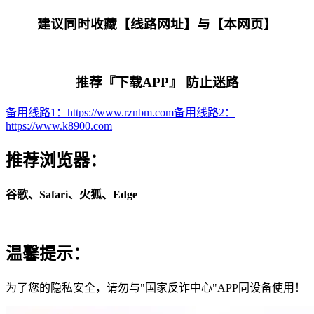
建议同时收藏【线路网址】与【本网页】
推荐『下载APP』 防止迷路
备用线路
1
：
https://www.rznbm.com
备用线路
2
：
https://www.k8900.com
推荐浏览器：
谷歌、Safari、火狐、Edge
温馨提示：
为了您的隐私安全，请勿与"国家反诈中心"APP同设备使用！