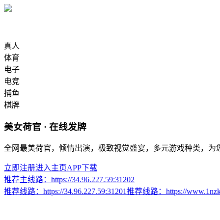
真人
体育
电子
电竞
捕鱼
棋牌
美女荷官 · 在线发牌
全网最美荷官，倾情出演，极致视觉盛宴，多元游戏种类，为
立即注册
进入主页
APP下载
推荐主线路：
https://34.96.227.59:31202
推荐线路：
https://34.96.227.59:31201
推荐线路：
https://www.1nz