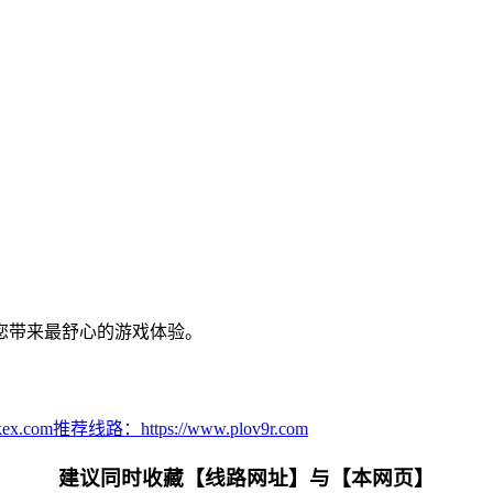
您带来最舒心的游戏体验。
kex.com
推荐线路：
https://www.plov9r.com
建议同时收藏【线路网址】与【本网页】