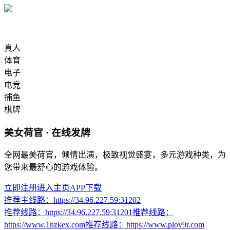
真人
体育
电子
电竞
捕鱼
棋牌
美女荷官 · 在线发牌
全网最美荷官，倾情出演，极致视觉盛宴，多元游戏种类，为
您带来最舒心的游戏体验。
立即注册
进入主页
APP下载
推荐主线路：
https://34.96.227.59:31202
推荐线路：
https://34.96.227.59:31201
推荐线路：
https://www.1nzkex.com
推荐线路：
https://www.plov9r.com