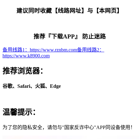
建议同时收藏【线路网址】与【本网页】
推荐『下载APP』 防止迷路
备用线路
1
：
https://www.rznbm.com
备用线路
2
：
https://www.k8900.com
推荐浏览器：
谷歌、Safari、火狐、Edge
温馨提示：
为了您的隐私安全，请勿与"国家反诈中心"APP同设备使用！