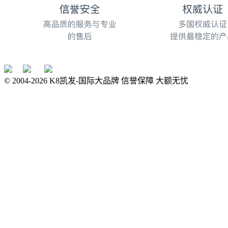
© 2004-
2026
K8凯发-国际大品牌 信誉保障 大额无忧