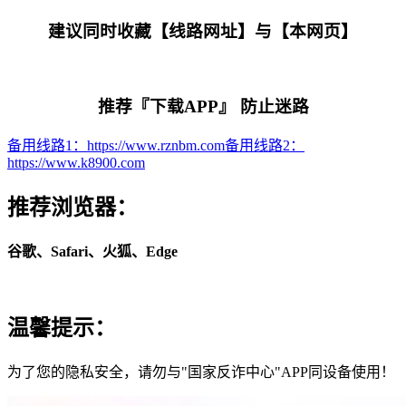
建议同时收藏【线路网址】与【本网页】
推荐『下载APP』 防止迷路
备用线路
1
：
https://www.rznbm.com
备用线路
2
：
https://www.k8900.com
推荐浏览器：
谷歌、Safari、火狐、Edge
温馨提示：
为了您的隐私安全，请勿与"国家反诈中心"APP同设备使用！