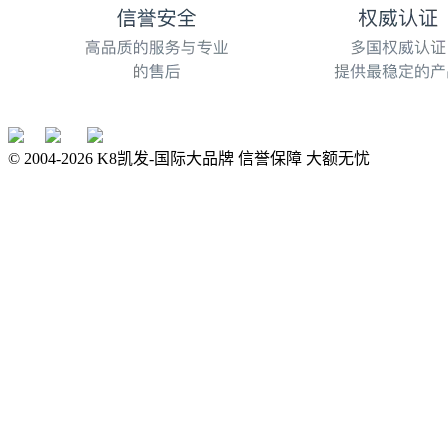
© 2004-
2026
K8凯发-国际大品牌 信誉保障 大额无忧