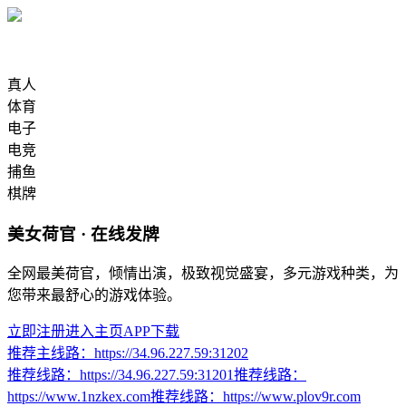
真人
体育
电子
电竞
捕鱼
棋牌
美女荷官 · 在线发牌
全网最美荷官，倾情出演，极致视觉盛宴，多元游戏种类，为
您带来最舒心的游戏体验。
立即注册
进入主页
APP下载
推荐主线路：
https://34.96.227.59:31202
推荐线路：
https://34.96.227.59:31201
推荐线路：
https://www.1nzkex.com
推荐线路：
https://www.plov9r.com