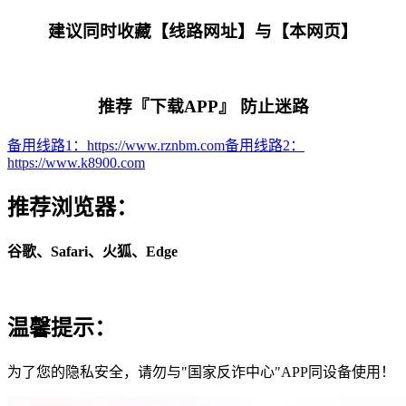
建议同时收藏【线路网址】与【本网页】
推荐『下载APP』 防止迷路
备用线路
1
：
https://www.rznbm.com
备用线路
2
：
https://www.k8900.com
推荐浏览器：
谷歌、Safari、火狐、Edge
温馨提示：
为了您的隐私安全，请勿与"国家反诈中心"APP同设备使用！