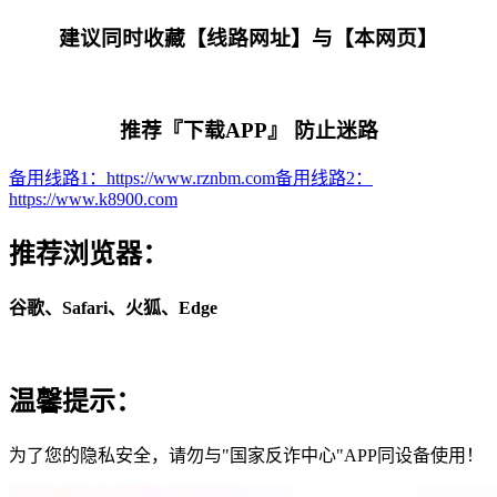
建议同时收藏【线路网址】与【本网页】
推荐『下载APP』 防止迷路
备用线路
1
：
https://www.rznbm.com
备用线路
2
：
https://www.k8900.com
推荐浏览器：
谷歌、Safari、火狐、Edge
温馨提示：
为了您的隐私安全，请勿与"国家反诈中心"APP同设备使用！