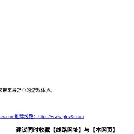
您带来最舒心的游戏体验。
kex.com
推荐线路：
https://www.plov9r.com
建议同时收藏【线路网址】与【本网页】